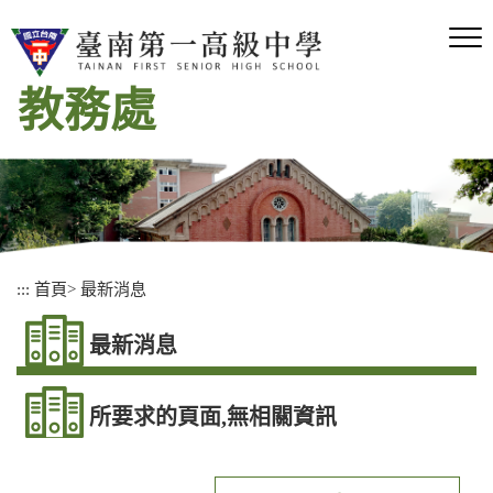
跳
到
主
要
教務處
內
容
區
塊
:::
首頁
>
最新消息
最新消息
所要求的頁面,無相關資訊