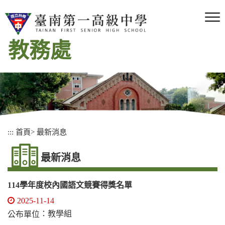
跳
到
主
要
教務處
內
容
區
塊
:::
首頁
>
最新消息
最新消息
114學年度校內國語文競賽得獎名單
2025-11-14
：教學組
公布單位