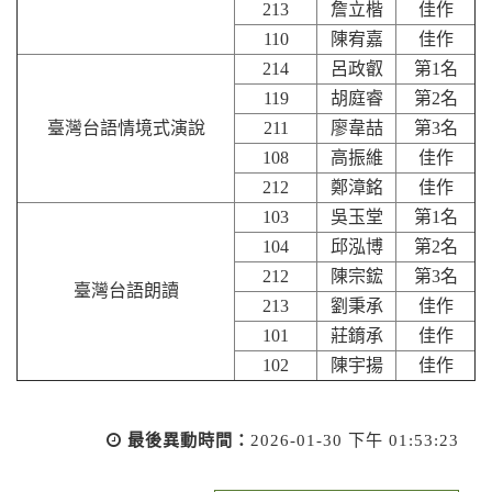
213
詹立楷
佳作
110
陳宥嘉
佳作
214
呂政叡
第1名
119
胡庭睿
第2名
臺灣台語情境式演說
211
廖韋喆
第3名
108
高振維
佳作
212
鄭漳銘
佳作
103
吳玉堂
第1名
104
邱泓博
第2名
212
陳宗鋐
第3名
臺灣台語朗讀
213
劉秉承
佳作
101
莊錥承
佳作
102
陳宇揚
佳作
最後異動時間：
2026-01-30 下午 01:53:23