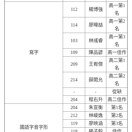
高一第1
112
楊博強
名
高一第2
114
廖暐喆
名
高一第3
103
林彧睿
名
寫字
109
陳品諺
高一佳作
高二第1
209
王宥傑
名
高二第2
214
薛閎允
名
-
-
從缺
204
程右升
高二佳作
204
朱宣衡
第1名
212
林峻逸
第2名
119
廖映涵
第3名
國語字音字形
118
楊子毅
佳作