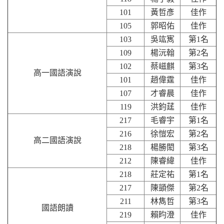
101
黃哲彥
佳作
105
郭昭佑
佳作
103
吳竑寯
第1名
109
楊沅翰
第2名
102
蔡嵫麒
第3名
高一國語演說
101
趙偉霆
佳作
107
才睿晨
佳作
119
洪鈞莛
佳作
217
毛睿宇
第1名
216
徐愷宏
第2名
高二國語演說
218
楊勝閎
第3名
212
陳睿緯
佳作
218
莊定祐
第1名
217
陳顗傑
第2名
211
林雋哲
第3名
國語朗讀
219
賴盷澄
佳作