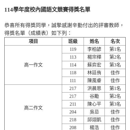
114
學年度校內國語文競賽得獎名單
恭喜所有得獎同學，誠摯感謝辛勤付出的評審教師，
得獎名單（成績表）如下列：
項目
班級
姓名
名次
119
李柏諺
第1名
113
楊宗樺
第2名
高一作文
114
蘇弈宏
第3名
118
林廷侑
佳作
111
陳風睿
佳作
217
洪晨恩
第1名
217
谷勵
第2名
211
陳心平
第3名
高二作文
204
吳忌
佳作
218
邱翊凱
佳作
208
楊浩
佳作